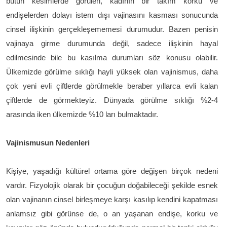
bütün kesimlerde görülen, kadının bir takım korku ve
endişelerden dolayı istem dışı vajinasını kasması sonucunda
cinsel ilişkinin gerçekleşememesi durumudur. Bazen penisin
vajinaya girme durumunda değil, sadece ilişkinin hayal
edilmesinde bile bu kasılma durumları söz konusu olabilir.
Ülkemizde görülme sıklığı hayli yüksek olan vajinismus, daha
çok yeni evli çiftlerde görülmekle beraber yıllarca evli kalan
çiftlerde de görmekteyiz. Dünyada görülme sıklığı %2-4
arasında iken ülkemizde %10 ları bulmaktadır.
Vajinismusun Nedenleri
Kişiye, yaşadığı kültürel ortama göre değişen birçok nedeni
vardır. Fizyolojik olarak bir çocuğun doğabileceği şekilde esnek
olan vajinanın cinsel birleşmeye karşı kasılıp kendini kapatması
anlamsız gibi görünse de, o an yaşanan endişe, korku ve