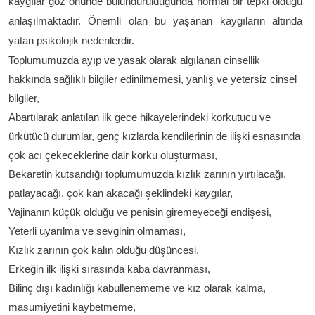
kaygılar göz önünde bulundurulduğunda normal bir tepki olduğu
anlaşılmaktadır. Önemli olan bu yaşanan kaygıların altında
yatan psikolojik nedenlerdir.
Toplumumuzda ayıp ve yasak olarak algılanan cinsellik
hakkında sağlıklı bilgiler edinilmemesi, yanlış ve yetersiz cinsel
bilgiler,
Abartılarak anlatılan ilk gece hikayelerindeki korkutucu ve
ürkütücü durumlar, genç kızlarda kendilerinin de ilişki esnasında
çok acı çekeceklerine dair korku oluşturması,
Bekaretin kutsandığı toplumumuzda kızlık zarının yırtılacağı,
patlayacağı, çok kan akacağı şeklindeki kaygılar,
Vajinanın küçük olduğu ve penisin giremeyeceği endişesi,
Yeterli uyarılma ve sevginin olmaması,
Kızlık zarının çok kalın olduğu düşüncesi,
Erkeğin ilk ilişki sırasında kaba davranması,
Bilinç dışı kadınlığı kabullenememe ve kız olarak kalma,
masumiyetini kaybetmeme,