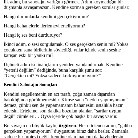
İlk adım, bu sabotajın varlığını görmek. Adını koymadığın bir
düşmanla savaşamazsın. Kendine sorman gereken sorular şunlar:
Hangi durumlarda kendimi geri çekiyorum?
Hangi bahanelerle ilerlemeyi erteliyorum?
Hangi iç ses beni durduruyor?
İkinci adım, o sesi sorgulamak. O ses gerçekten senin mi? Yoksa
çocukken sana birilerinin söylediği, yıllar içinde senin sesine
karışan eski bir yankı mı?
Üçüncü adım ise inançlarını yeniden yapılandırmak. Kendine
“yeterli değilim” dediğinde, buna karşılık şunu sor:
“Gerçekten mi? Yoksa sadece korkuyor muyum?”
Kendini Sabotajın Sonuçları
Kendini engellemenin en acı tarafı, çoğu zaman dışarıdan
bakıldığında görülmemesidir. Kimse sana “neden yapmıyorsun”
demez, çünkü sen de yapamamanın bahanesini ustalıkla hazır
edersin. Erteleme, son dakika bozulan planlar, “şartlar uygun
değil” cümleleri… Oysa içeride çok başka bir savaş vardır.
Bu savaşın en büyük kaybı,
özgüven
. Her ertelenen adım, “galiba
gerçekten yapamıyorum” duygusunu biraz daha besler. Zamanla
sadece bir projeyi değil, kendine olan inancını da kaybedersin.