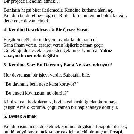
Bir projede ilk adımı atmak…
Bunların hepsi birer ilerlemedir. Kendine kutlama alanı aç.
Kendini takdir etmeyi öğren. Birden bire mükemmel olmak değil,
denemeye devam etmek.
4. Kendini Destekleyecek Bir Çevre Yarat
Eleştiren değil, destekleyen insanlarla bir arada ol.
Sana ilham veren, cesaret veren kişilerle zaman geçir.
Gerektiğinde destek istemekten çekinme. Unutma:
Yalnız
savaşmak zorunda değilsin.
5. Kendine Sor: Bu Davranış Bana Ne Kazandırıyor?
Her davranışın bir işlevi vardır. Sabotajın bile.
“Bu davranış beni neye karşı koruyor?”
“Bu engeli koymasam ne olurdu?”
Kimi zaman korkularımız, bizi hayal kırıklığından korumaya
çalışır. Ama o koruma, çoğu zaman bir hapishaneye dönüşür.
6. Destek Almak
Kendi başına mücadele etmek zorunda değilsin. Terapötik destek,
bu döngüyü fark etmek ve kırmak için güçlü bir araçtır.
Terapi
,