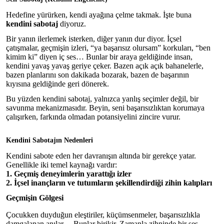
Hedefine yürürken, kendi ayağına çelme takmak. İşte buna
kendini sabotaj
diyoruz.
Bir yanın ilerlemek isterken, diğer yanın dur diyor. İçsel
çatışmalar, geçmişin izleri, “ya başarısız olursam” korkuları, “ben
kimim ki” diyen iç ses… Bunlar bir araya geldiğinde insan,
kendini yavaş yavaş geriye çeker. Bazen açık açık bahanelerle,
bazen planlarını son dakikada bozarak, bazen de başarının
kıyısına geldiğinde geri dönerek.
Bu yüzden kendini sabotaj, yalnızca yanlış seçimler değil, bir
savunma mekanizmasıdır. Beyin, seni başarısızlıktan korumaya
çalışırken, farkında olmadan potansiyelini zincire vurur.
Kendini Sabotajın Nedenleri
Kendini sabote eden her davranışın altında bir gerekçe yatar.
Genellikle iki temel kaynağı vardır:
1. Geçmiş deneyimlerin yarattığı izler
2. İçsel inançların ve tutumların şekillendirdiği zihin kalıpları
Geçmişin Gölgesi
Çocukken duyduğun eleştiriler, küçümsenmeler, başarısızlıkla
damgalanan anılar… Bunlar birikir. Zamanla zihninde bir ses