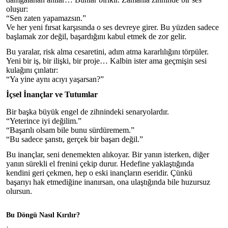
oluşur:
“Sen zaten yapamazsın.”
Ve her yeni fırsat karşısında o ses devreye girer. Bu yüzden sadece
başlamak zor değil, başardığını kabul etmek de zor gelir.
Bu yaralar, risk alma cesaretini, adım atma kararlılığını törpüler.
Yeni bir iş, bir ilişki, bir proje… Kalbin ister ama geçmişin sesi
kulağını çınlatır:
“Ya yine aynı acıyı yaşarsan?”
İçsel İnançlar ve Tutumlar
Bir başka büyük engel de zihnindeki senaryolardır.
“Yeterince iyi değilim.”
“Başarılı olsam bile bunu sürdüremem.”
“Bu sadece şanstı, gerçek bir başarı değil.”
Bu inançlar, seni denemekten alıkoyar. Bir yanın isterken, diğer
yanın sürekli el frenini çekip durur. Hedefine yaklaştığında
kendini geri çekmen, hep o eski inançların eseridir. Çünkü
başarıyı hak etmediğine inanırsan, ona ulaştığında bile huzursuz
olursun.
Bu Döngü Nasıl Kırılır?