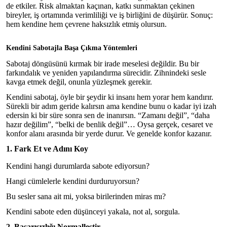
de etkiler. Risk almaktan kaçınan, katkı sunmaktan çekinen
bireyler, iş ortamında verimliliği ve iş birliğini de düşürür. Sonuç:
hem kendine hem çevrene haksızlık etmiş olursun.
Kendini Sabotajla Başa Çıkma Yöntemleri
Sabotaj döngüsünü kırmak bir irade meselesi değildir. Bu bir
farkındalık ve yeniden yapılandırma sürecidir. Zihnindeki sesle
kavga etmek değil, onunla yüzleşmek gerekir.
Kendini sabotaj, öyle bir şeydir ki insanı hem yorar hem kandırır.
Sürekli bir adım geride kalırsın ama kendine bunu o kadar iyi izah
edersin ki bir süre sonra sen de inanırsın. “Zamanı değil”, “daha
hazır değilim”, “belki de benlik değil”… Oysa gerçek, cesaret ve
konfor alanı arasında bir yerde durur. Ve genelde konfor kazanır.
1. Fark Et ve Adını Koy
Kendini hangi durumlarda sabote ediyorsun?
Hangi cümlelerle kendini durduruyorsun?
Bu sesler sana ait mi, yoksa birilerinden miras mı?
Kendini sabote eden düşünceyi yakala, not al, sorgula.
2. Başarısızlığı Normalleştir