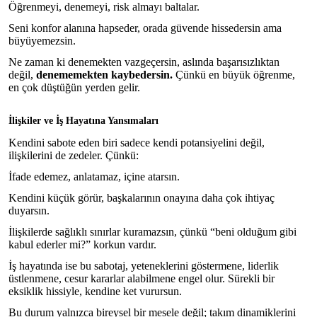
Öğrenmeyi, denemeyi, risk almayı baltalar.
Seni konfor alanına hapseder, orada güvende hissedersin ama
büyüyemezsin.
Ne zaman ki denemekten vazgeçersin, aslında başarısızlıktan
değil,
denememekten kaybedersin.
Çünkü en büyük öğrenme,
en çok düştüğün yerden gelir.
İlişkiler ve İş Hayatına Yansımaları
Kendini sabote eden biri sadece kendi potansiyelini değil,
ilişkilerini de zedeler. Çünkü:
İfade edemez, anlatamaz, içine atarsın.
Kendini küçük görür, başkalarının onayına daha çok ihtiyaç
duyarsın.
İlişkilerde sağlıklı sınırlar kuramazsın, çünkü “beni olduğum gibi
kabul ederler mi?” korkun vardır.
İş hayatında ise bu sabotaj, yeteneklerini göstermene, liderlik
üstlenmene, cesur kararlar alabilmene engel olur. Sürekli bir
eksiklik hissiyle, kendine ket vurursun.
Bu durum yalnızca bireysel bir mesele değil; takım dinamiklerini