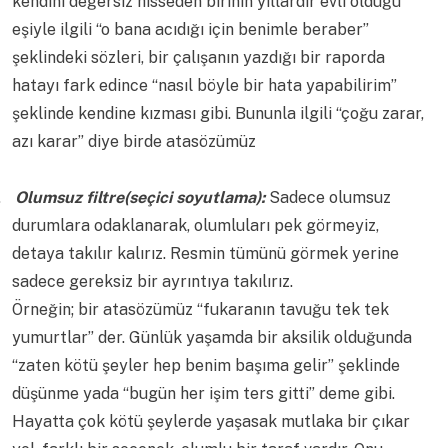
kendini değersiz hisseden birinin yıllardır evli olduğu
eşiyle ilgili “o bana acıdığı için benimle beraber”
şeklindeki sözleri, bir çalışanın yazdığı bir raporda
hatayı fark edince “nasıl böyle bir hata yapabilirim”
şeklinde kendine kızması gibi. Bununla ilgili “çoğu zarar,
azı karar” diye birde atasözümüz
.
Olumsuz filtre(seçici soyutlama):
Sadece olumsuz
durumlara odaklanarak, olumluları pek görmeyiz,
detaya takılır kalırız. Resmin tümünü görmek yerine
sadece gereksiz bir ayrıntıya takılırız.
Örneğin; bir atasözümüz “fukaranın tavuğu tek tek
yumurtlar” der. Günlük yaşamda bir aksilik olduğunda
“zaten kötü şeyler hep benim başıma gelir” şeklinde
düşünme yada “bugün her işim ters gitti” deme gibi.
Hayatta çok kötü şeylerde yaşasak mutlaka bir çıkar