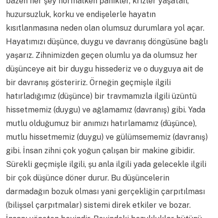
bazen her şey normalken panikler, krizler yaşatan,
huzursuzluk, korku ve endişelerle hayatın
kısıtlanmasına neden olan olumsuz durumlara yol açar.
Hayatımızı düşünce, duygu ve davranış döngüsüne bağlı
yaşarız. Zihnimizden geçen olumlu ya da olumsuz her
düşünceye ait bir duygu hissederiz ve o duyguya ait de
bir davranış gösteririz. Örneğin geçmişle ilgili
hatırladığımız (düşünce) bir travmamızla ilgili üzüntü
hissetmemiz (duygu) ve ağlamamız (davranış) gibi. Yada
mutlu olduğumuz bir anımızı hatırlamamız (düşünce),
mutlu hissetmemiz (duygu) ve gülümsememiz (davranış)
gibi. İnsan zihni çok yoğun çalışan bir makine gibidir.
Sürekli geçmişle ilgili, şu anla ilgili yada gelecekle ilgili
bir çok düşünce döner durur. Bu düşüncelerin
darmadağın bozuk olması yani gerçekliğin çarpıtılması
(bilişsel çarpıtmalar) sistemi direk etkiler ve bozar.