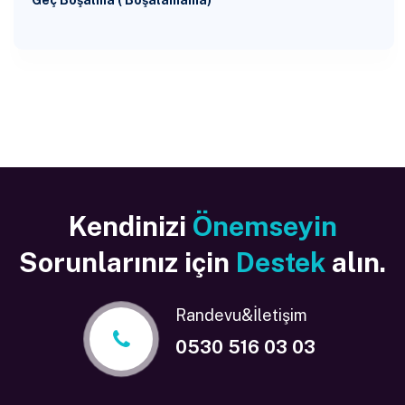
Geç Boşalma ( Boşalamama)
Kendinizi
Önemseyin
Sorunlarınız için
Destek
alın.
Randevu&İletişim
0530 516 03 03