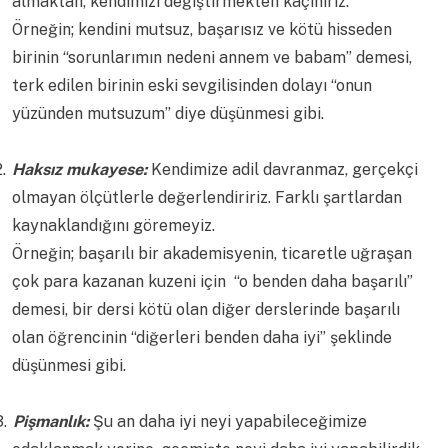
almaktan, kendimizi değiştirmekten kaçınırız.
Örneğin; kendini mutsuz, başarısız ve kötü hisseden
birinin “sorunlarımın nedeni annem ve babam” demesi,
terk edilen birinin eski sevgilisinden dolayı “onun
yüzünden mutsuzum” diye düşünmesi gibi.
.
Haksız mukayese:
Kendimize adil davranmaz, gerçekçi
olmayan ölçütlerle değerlendiririz. Farklı şartlardan
kaynaklandığını göremeyiz.
Örneğin; başarılı bir akademisyenin, ticaretle uğraşan
çok para kazanan kuzeni için “o benden daha başarılı”
demesi, bir dersi kötü olan diğer derslerinde başarılı
olan öğrencinin “diğerleri benden daha iyi” şeklinde
düşünmesi gibi.
3.
Pişmanlık:
Şu an daha iyi neyi yapabileceğimize