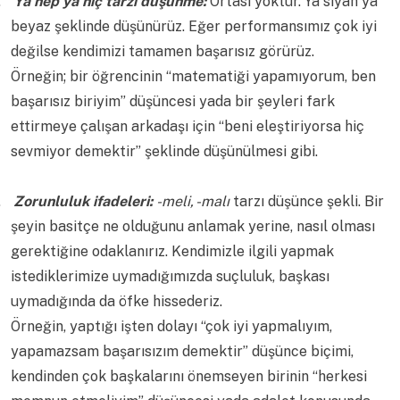
.
Ya hep ya hiç tarzı düşünme:
Ortası yoktur. Ya siyah ya
beyaz şeklinde düşünürüz. Eğer performansımız çok iyi
değilse kendimizi tamamen başarısız görürüz.
Örneğin; bir öğrencinin “matematiği yapamıyorum, ben
başarısız biriyim” düşüncesi yada bir şeyleri fark
ettirmeye çalışan arkadaşı için “beni eleştiriyorsa hiç
sevmiyor demektir” şeklinde düşünülmesi gibi.
.
Zorunluluk ifadeleri:
-meli, -malı
tarzı düşünce şekli. Bir
şeyin basitçe ne olduğunu anlamak yerine, nasıl olması
gerektiğine odaklanırız. Kendimizle ilgili yapmak
istediklerimize uymadığımızda suçluluk, başkası
uymadığında da öfke hissederiz.
Örneğin,
yaptığı işten dolayı
“çok iyi yapmalıyım,
yapamazsam başarısızım demektir” düşünce biçimi,
kendinden çok başkalarını önemseyen birinin “herkesi