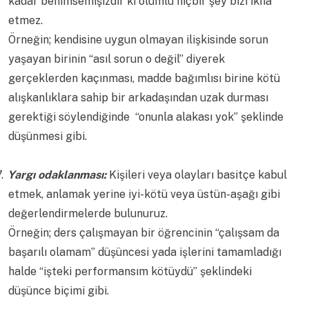
kadar benimsemişizdir ki olumlu hiçbir şey bizi ikna
etmez.
Örneğin; kendisine uygun olmayan ilişkisinde sorun
yaşayan birinin “asıl sorun o değil” diyerek
gerçeklerden kaçınması, madde bağımlısı birine kötü
alışkanlıklara sahip bir arkadaşından uzak durması
gerektiği söylendiğinde “onunla alakası yok” şeklinde
düşünmesi gibi.
.
Yargı odaklanması:
Kişileri veya olayları basitçe kabul
etmek, anlamak yerine iyi-kötü veya üstün-aşağı gibi
değerlendirmelerde bulunuruz.
Örneğin; ders çalışmayan bir öğrencinin “çalışsam da
başarılı olamam” düşüncesi yada işlerini tamamladığı
halde “işteki performansım kötüydü” şeklindeki
düşünce biçimi gibi.