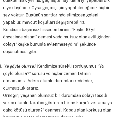
odaklanmak yerine, geçmişte neyi daha iyi yapabilirdik
diye düşünme. Oysa geçmiş için yapabileceğimiz hiçbir
şey yoktur. Bugünün şartlarında elimizden geleni
yapabilir, mevcut koşulları değiştirebiliriz.
Kendisini başarısız hisseden birinin “keşke 10 yıl
öncesinde olsam” demesi yada mutsuz olan evliliğinden
dolayı “keşke bununla evlenmeseydim” şeklinde
düşünülmesi gibi.
4.
Ya şöyle olursa?
Kendimize sürekli sorduğumuz “Ya
şöyle olursa?” sorusu ve hiçbir zaman tatmin
olmamamız. Adeta olumlu durumları reddeder,
olumsuzluk ararız.
Örneğin; yaşanan olumsuz bir durumdan dolayı teselli
veren olumlu tarafını gösteren birine karşı “evet ama ya
daha kötüsü olursa?” denmesi. Kapalı alan korkusu olan