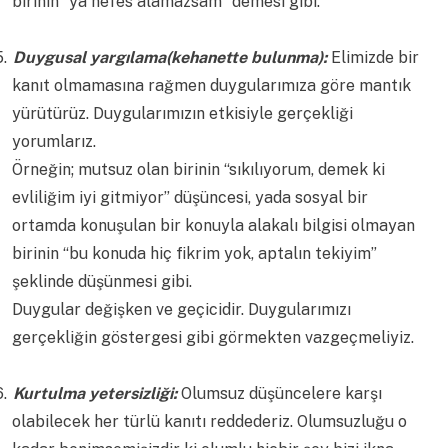
birinin “ya nefes alamazsam” demesi gibi.
5.
Duygusal yargılama(kehanette bulunma):
Elimizde bir
kanıt olmamasına rağmen duygularımıza göre mantık
yürütürüz. Duygularımızın etkisiyle gerçekliği
yorumlarız.
Örneğin; mutsuz olan birinin “sıkılıyorum, demek ki
evliliğim iyi gitmiyor” düşüncesi, yada sosyal bir
ortamda konuşulan bir konuyla alakalı bilgisi olmayan
birinin “bu konuda hiç fikrim yok, aptalın tekiyim”
şeklinde düşünmesi gibi.
Duygular değişken ve geçicidir. Duygularımızı
gerçekliğin göstergesi gibi görmekten vazgeçmeliyiz.
6.
Kurtulma yetersizliği:
Olumsuz düşüncelere karşı
olabilecek her türlü kanıtı reddederiz. Olumsuzluğu o